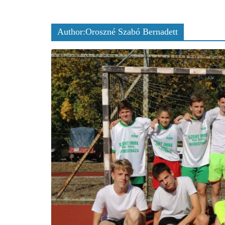
Author:
Oroszné Szabó Bernadett