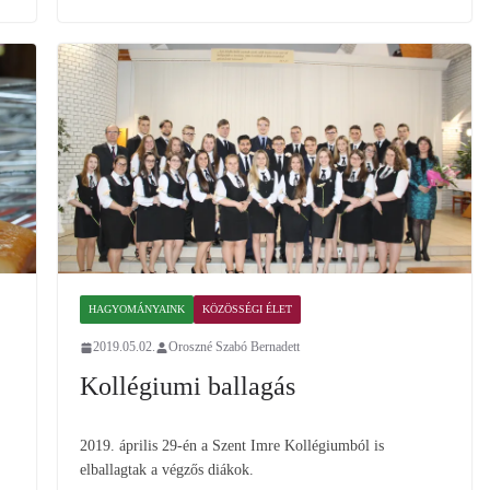
HAGYOMÁNYAINK
KÖZÖSSÉGI ÉLET
2019.05.02.
Oroszné Szabó Bernadett
Kollégiumi ballagás
2019. április 29-én a Szent Imre Kollégiumból is
elballagtak a végzős diákok.