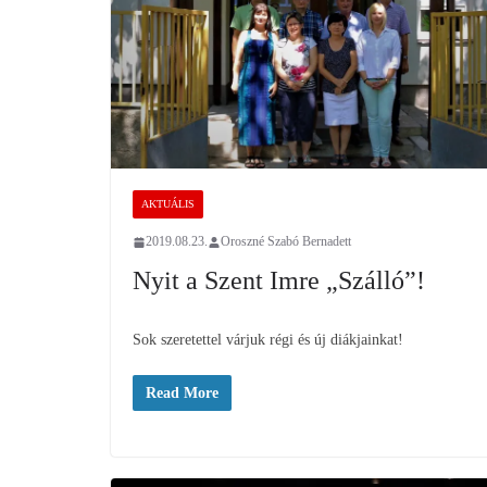
AKTUÁLIS
2019.08.23.
Oroszné Szabó Bernadett
Nyit a Szent Imre „Szálló”!
Sok szeretettel várjuk régi és új diákjainkat!
Read More