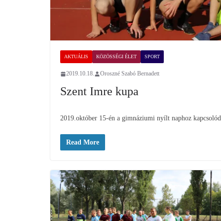
AKTUÁLIS
KÖZÖSSÉGI ÉLET
SPORT
2019.10.18.
Oroszné Szabó Bernadett
Szent Imre kupa
2019.október 15-én a gimnáziumi nyílt naphoz kapcsolódv
Read More