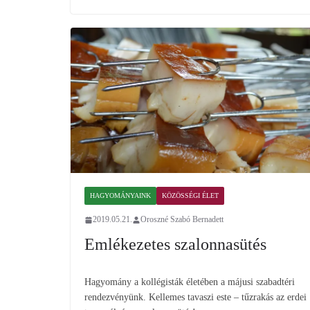
HAGYOMÁNYAINK
KÖZÖSSÉGI ÉLET
2019.05.21.
Oroszné Szabó Bernadett
Emlékezetes szalonnasütés
Hagyomány a kollégisták életében a májusi szabadtéri
rendezvényünk. Kellemes tavaszi este – tűzrakás az erdei