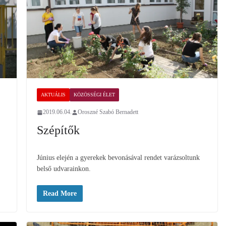
AKTUÁLIS
KÖZÖSSÉGI ÉLET
2019.06.04.
Oroszné Szabó Bernadett
Szépítők
Június elején a gyerekek bevonásával rendet varázsoltunk
belső udvarainkon.
Read More