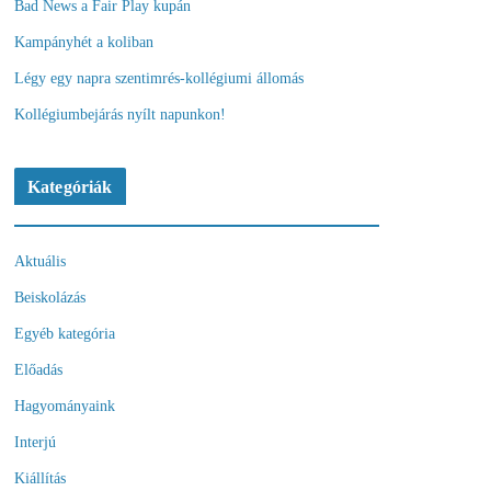
Bad News a Fair Play kupán
Kampányhét a koliban
Légy egy napra szentimrés-kollégiumi állomás
Kollégiumbejárás nyílt napunkon!
Kategóriák
Aktuális
Beiskolázás
Egyéb kategória
Előadás
Hagyományaink
Interjú
Kiállítás