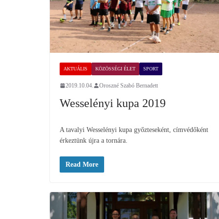
AKTUÁLIS
KÖZÖSSÉGI ÉLET
SPORT
2019.10.04.
Oroszné Szabó Bernadett
Wesselényi kupa 2019
A tavalyi Wesselényi kupa győzteseként, címvédőként
érkeztünk újra a tornára.
Read More