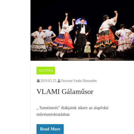
KULTÚRA
2019.05.25.
Oroszné Szabó Bernadett
VLAMI Gálaműsor
„ Szentimrés” diákjaink sikere az alapfokú
művészetoktatásban
Read More