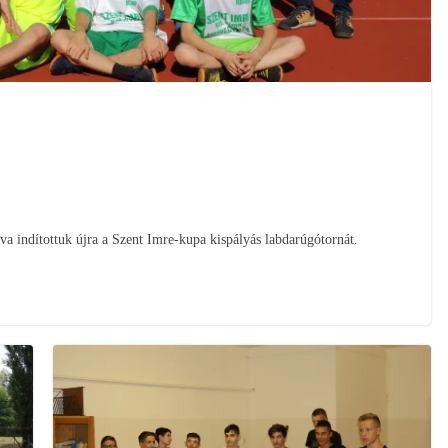
a indítottuk újra a Szent Imre-kupa kispályás labdarúgótornát.