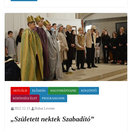
AKTUÁLIS
ELŐADÁS
HAGYOMÁNYAINK
KÖSZÖNTŐ
KÖZÖSSÉGI ÉLET
PROGRAMJAINK
2022.12.15.
Hubai Levente
„Született nektek Szabadító”