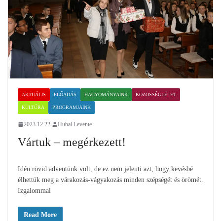
AKTUÁLIS
ELŐADÁS
HAGYOMÁNYAINK
KÖZÖSSÉGI ÉLET
KULTÚRA
PROGRAMJAINK
2023.12.22.
Hubai Levente
Vártuk – megérkezett!
Idén rövid adventünk volt, de ez nem jelenti azt, hogy kevésbé
élhettük meg a várakozás-vágyakozás minden szépségét és örömét.
Izgalommal
Read More