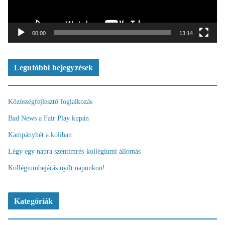
j
á
t
00:00
13:14
s
z
ó
Legutóbbi bejegyzések
Közösségfejlesztő foglalkozás
Bad News a Fair Play kupán
Kampányhét a koliban
Légy egy napra szentimrés-kollégiumi állomás
Kollégiumbejárás nyílt napunkon!
Kategóriák