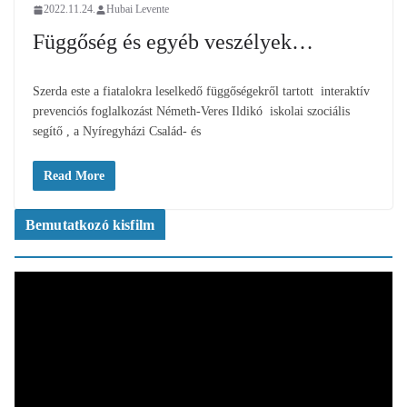
2022.11.24.
Hubai Levente
Függőség és egyéb veszélyek…
Szerda este a fiatalokra leselkedő függőségekről tartott interaktív
prevenciós foglalkozást Németh-Veres Ildikó iskolai szociális
segítő , a Nyíregyházi Család- és
Read More
Bemutatkozó kisfilm
V
i
d
e
ó
l
e