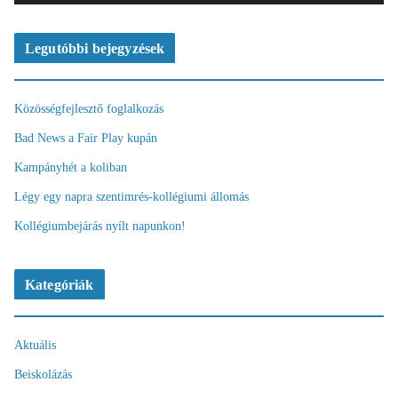
s
z
ó
Legutóbbi bejegyzések
Közösségfejlesztő foglalkozás
Bad News a Fair Play kupán
Kampányhét a koliban
Légy egy napra szentimrés-kollégiumi állomás
Kollégiumbejárás nyílt napunkon!
Kategóriák
Aktuális
Beiskolázás