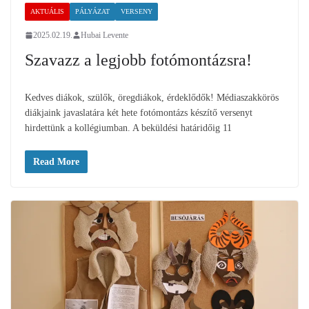
AKTUÁLIS
PÁLYÁZAT
VERSENY
2025.02.19.
Hubai Levente
Szavazz a legjobb fotómontázsra!
Kedves diákok, szülők, öregdiákok, érdeklődők! Médiaszakkörös
diákjaink javaslatára két hete fotómontázs készítő versenyt
hirdettünk a kollégiumban. A beküldési határidőig 11
Read More