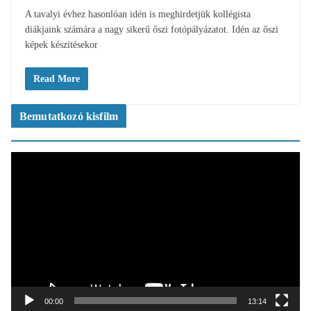
A tavalyi évhez hasonlóan idén is meghirdetjük kollégista
diákjaink számára a nagy sikerű őszi fotópályázatot. Idén az őszi
képek készítésekor
Read More
Bemutatkozó kisfilm
V
i
d
e
ó
l
e
j
á
t
00:00
13:14