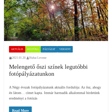
AKTUÁLIS
KULTÚRA
PÁLYÁZAT
VERSENY
2021.01.20.
Hubai Levente
Melengető őszi színek legutóbbi
fotópályázatunkon
A Négy évszak fotópályázatunk aktuális fordulója: Az ősz, ahogy
én látom… címet kapta. Immár harmadik alkalommal hirdetünk
eredményt a fotózás
Read More