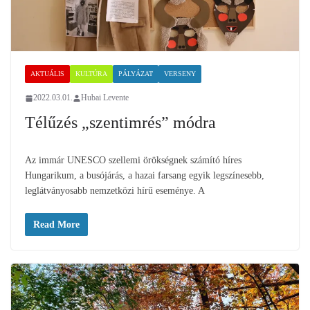
AKTUÁLIS
KULTÚRA
PÁLYÁZAT
VERSENY
2022.03.01.
Hubai Levente
Télűzés „szentimrés” módra
Az immár UNESCO szellemi örökségnek számító híres
Hungarikum, a busójárás, a hazai farsang egyik legszínesebb,
leglátványosabb nemzetközi hírű eseménye. A
Read More