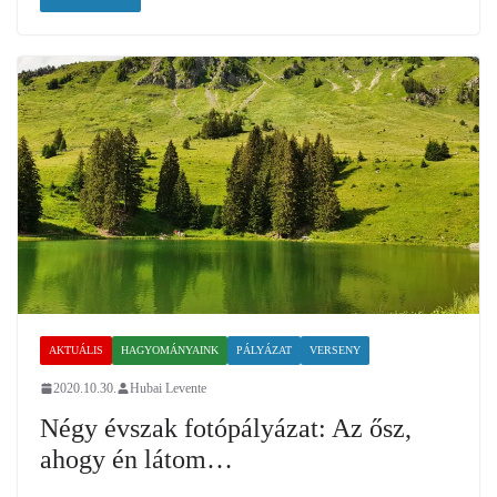
AKTUÁLIS
HAGYOMÁNYAINK
PÁLYÁZAT
VERSENY
2020.10.30.
Hubai Levente
Négy évszak fotópályázat: Az ősz,
ahogy én látom…