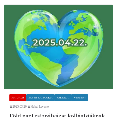
AKTUÁLIS
EGYÉB KATEGÓRIA
PÁLYÁZAT
VERSENY
2025.03.26.
Hubai Levente
Föld napi rajzpályázat kollégistáknak