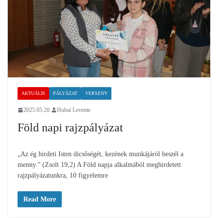
AKTUÁLIS
PÁLYÁZAT
VERSENY
2025.05.20.
Hubai Levente
Föld napi rajzpályázat
„Az ég hirdeti Isten dicsőségét, kezének munkájáról beszél a
menny.” (Zsolt 19,2) A Föld napja alkalmából meghirdetett
rajzpályázatunkra, 10 figyelemre
Read More