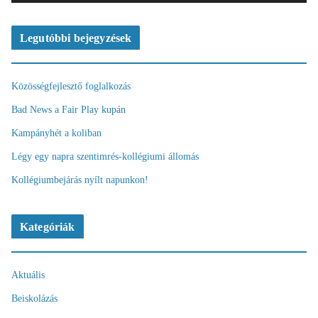
z
ó
Legutóbbi bejegyzések
Közösségfejlesztő foglalkozás
Bad News a Fair Play kupán
Kampányhét a koliban
Légy egy napra szentimrés-kollégiumi állomás
Kollégiumbejárás nyílt napunkon!
Kategóriák
Aktuális
Beiskolázás