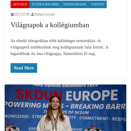
AKTUÁLIS
EGYÉB KATEGÓRIA
PROGRAMJAINK
VERSENY
2025.05.06.
Hubai Levente
Világnapok a kollégiumban
Az elmúlt hónapokban több különleges nemzetközi- és
világnapról emlékeztünk meg kollégiumunk falai között. A
legutóbbiak Az ima világnapja, Nemzetközi Pi-nap,
Read More