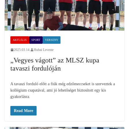
AKTUÁLIS
SPORT
VERSENY
2025.03.14.
Hubai Levente
„Vegyes vágott” az MLSZ kupa
tavaszi fordulóján
A tavaszi forduló előtt a fiúk még edzőmeccseket is szerveztek a
kollégium csapatával, ami jó lehetőséget biztosított egy kis
gyakorlásra.
Read More