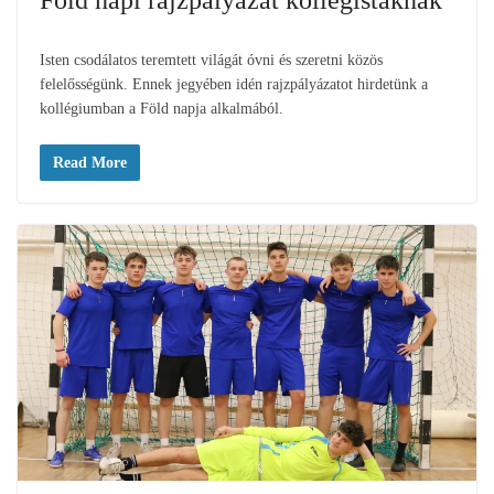
Föld napi rajzpályázat kollégistáknak
Isten csodálatos teremtett világát óvni és szeretni közös
felelősségünk. Ennek jegyében idén rajzpályázatot hirdetünk a
kollégiumban a Föld napja alkalmából.
Read More