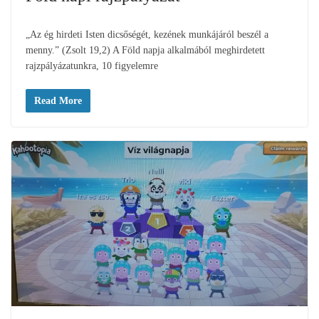
„Az ég hirdeti Isten dicsőségét, kezének munkájáról beszél a
menny.” (Zsolt 19,2) A Föld napja alkalmából meghirdetett
rajzpályázatunkra, 10 figyelemre
Read More