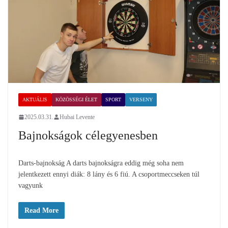
AKTUÁLIS
KÖZÖSSÉGI ÉLET
SPORT
VERSENY
2025.03.31.
Hubai Levente
Bajnokságok célegyenesben
Darts-bajnokság A darts bajnokságra eddig még soha nem
jelentkezett ennyi diák: 8 lány és 6 fiú. A csoportmeccseken túl
vagyunk
Read More