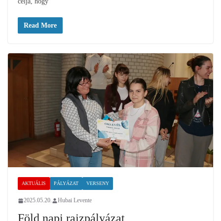
célja, hogy
Read More
AKTUÁLIS
PÁLYÁZAT
VERSENY
2025.05.20.
Hubai Levente
Föld napi rajzpályázat