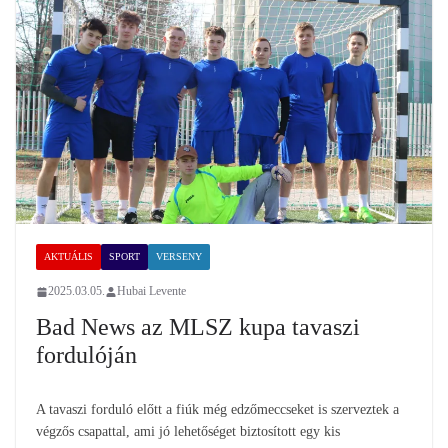
AKTUÁLIS
SPORT
VERSENY
2025.03.05.
Hubai Levente
Bad News az MLSZ kupa tavaszi
fordulóján
A tavaszi forduló előtt a fiúk még edzőmeccseket is szerveztek a
végzős csapattal, ami jó lehetőséget biztosított egy kis