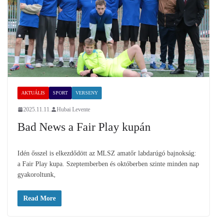
AKTUÁLIS
SPORT
VERSENY
2025.11.11.
Hubai Levente
Bad News a Fair Play kupán
Idén ősszel is elkezdődött az MLSZ amatőr labdarúgó bajnokság:
a Fair Play kupa. Szeptemberben és októberben szinte minden nap
gyakoroltunk,
Read More