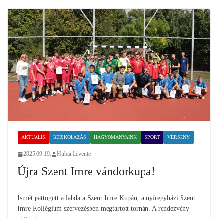
AKTUÁLIS
BEISKOLÁZÁS
HAGYOMÁNYAINK
SPORT
VERSENY
2025.09.19.
Hubai Levente
Újra Szent Imre vándorkupa!
Ismét pattogott a labda a Szent Imre Kupán, a nyíregyházi Szent
Imre Kollégium szervezésben megtartott tornán. A rendezvény