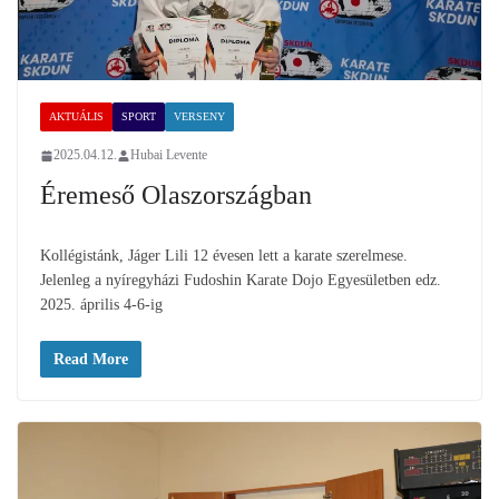
AKTUÁLIS
SPORT
VERSENY
2025.04.12.
Hubai Levente
Éremeső Olaszországban
Kollégistánk, Jáger Lili 12 évesen lett a karate szerelmese.
Jelenleg a nyíregyházi Fudoshin Karate Dojo Egyesületben edz.
2025. április 4-6-ig
Read More