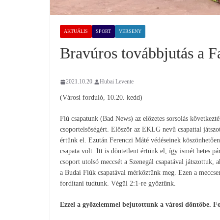
AKTUÁLIS
SPORT
VERSENY
Bravúros továbbjutás a F
2021.10.20.
Hubai Levente
(Városi forduló, 10.20. kedd)
Fiú csapatunk (Bad News) az előzetes sorsolás következté
csoportelsőségért. Először az EKLG nevű csapattal játszott
értünk el. Ezután Ferenczi Máté védéseinek köszönhetően
csapata volt. Itt is döntetlent értünk el, így ismét hetes
csoport utolsó meccsét a Szenegál csapatával játszottuk, 
a Budai Fiúk csapatával mérkőztünk meg. Ezen a meccsen já
fordítani tudtunk. Végül 2:1-re győztünk.
Ezzel a győzelemmel bejutottunk a városi döntőbe. F