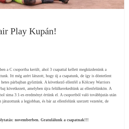
air Play Kupán!
ben a C csoportba került, ahol 3 csapattal kellett megküzdenünk a
unk. Itt még azért látszott, hogy új a csapatunk, de így is döntetlent
 hetes párbajban győztünk. A következő ellenfél a Kölcsey Warriors
 párbaj következett, amelyben újra felülkerekedtünk az ellenfelünkön. A
ahol sima 3:1-es eredményt értünk el. A csoportból való továbbjutás után
tszottunk a legjobban, és bár az ellenfelünk szerzett vezetést, de
olytatás: novemberben. Gratulálunk a csapatnak!!!