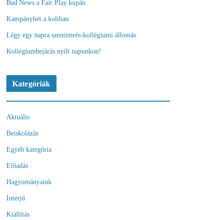
Bad News a Fair Play kupán
Kampányhét a koliban
Légy egy napra szentimrés-kollégiumi állomás
Kollégiumbejárás nyílt napunkon!
Kategóriák
Aktuális
Beiskolázás
Egyéb kategória
Előadás
Hagyományaink
Interjú
Kiállítás