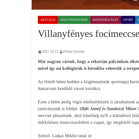
AKTUÁLIS
HAGYOMÁNYAINK
KÖZÖSSÉGI ÉLET
SPORT
Villanyfényes focimeccs
2021.10.15.
Hubai Levente
Már nagyon vártuk, hogy a rekortán pályánkon elkész
mivel így mi kollégisták is birtokba vehettük a terepe
Az elmúlt héten kedden a kisgimnazisták sportnapja keret
hamarosan kezdődő városi tornákra.
Ezen a héten pedig végre edzőmérkőzést is játszhattunk a
tanítványunk is feltűnt:
Oláh József és Stankóczi Viktor
l
meccset játszottunk, ahol lehetőség nyílt a különböző fel
mérkőzésen összecsiszolódott a csapat, így megfelelő izg
Szerző: Laskai Miklós tanár úr