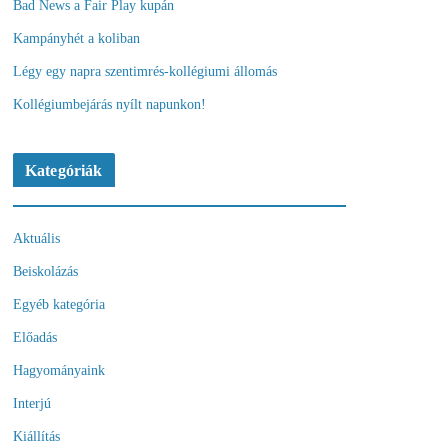
Bad News a Fair Play kupán
Kampányhét a koliban
Légy egy napra szentimrés-kollégiumi állomás
Kollégiumbejárás nyílt napunkon!
Kategóriák
Aktuális
Beiskolázás
Egyéb kategória
Előadás
Hagyományaink
Interjú
Kiállítás