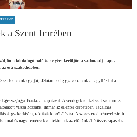
VERSENY
ek a Szent Imrében
üljön a labdafogó háló és helyére kerüljön a vadonatúj kapu,
t az esti szabadidőben.
ében fociztunk egy jót, délután pedig gyakoroltunk a nagyfiúkkal a
z Egészségügyi Főiskola csapatával. A vendégeknél két volt szentimrés
átogatott vissza hozzánk, immár az ellenfél csapatában. Izgalmas
állások gyakorlására, taktikák kipróbálására. A szoros eredménnyel zárult
alommal és nagy reményekkel tekintünk az előttünk álló összecsapásokra.