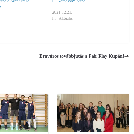
upa a Szent Imre
II. Karácsony Kupa
n
2021.12.21.
In "Aktuális"
Bravúros továbbjutás a Fair Play Kupán!