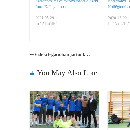
Szalonnasütés és évfolyamfoci a Szent
Karácsonyi–k
Imre Kollégiumban
Kollégiumba
2021.05.29.
2020.12.20.
In "Aktuális"
In "Aktuális"
Vidéki legációban jártunk…
You May Also Like