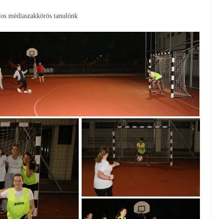
yos médiaszakkörös tanulónk