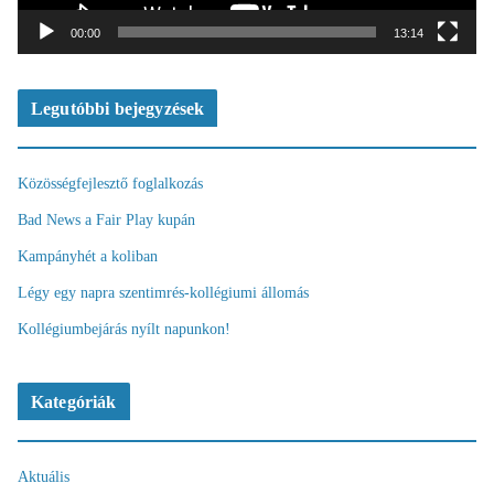
á
t
00:00
13:14
s
z
ó
Legutóbbi bejegyzések
Közösségfejlesztő foglalkozás
Bad News a Fair Play kupán
Kampányhét a koliban
Légy egy napra szentimrés-kollégiumi állomás
Kollégiumbejárás nyílt napunkon!
Kategóriák
Aktuális