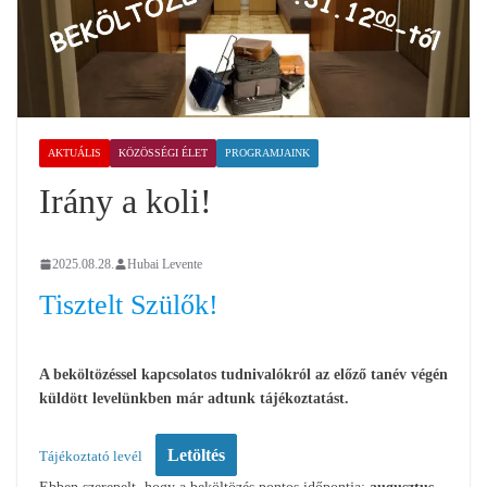
AKTUÁLIS
KÖZÖSSÉGI ÉLET
PROGRAMJAINK
Irány a koli!
2025.08.28.
Hubai Levente
Tisztelt Szülők!
A beköltözéssel kapcsolatos tudnivalókról az előző tanév végén
küldött levelünkben már adtunk tájékoztatást.
Letöltés
Tájékoztató levél