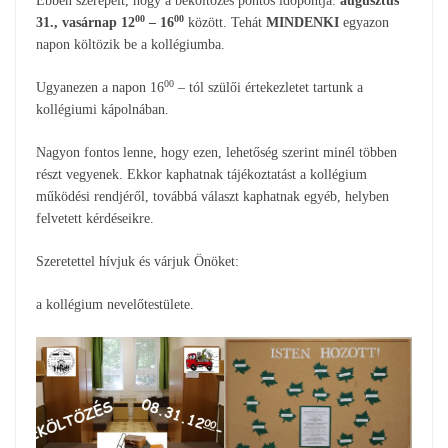
Ebben szerepelt, hogy a beköltözés pontos időpontja:
augusztus
00
00
31., vasárnap 12
– 16
között. Tehát
MINDENKI
egyazon
napon költözik be a kollégiumba.
00
Ugyanezen a napon 16
– tól szülői értekezletet tartunk a
kollégiumi kápolnában.
Nagyon fontos lenne, hogy ezen, lehetőség szerint minél többen
részt vegyenek. Ekkor kaphatnak tájékoztatást a kollégium
működési rendjéről, továbbá választ kaphatnak egyéb, helyben
felvetett kérdéseikre.
Szeretettel hívjuk és várjuk Önöket:
a kollégium nevelőtestülete.