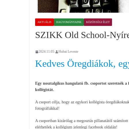
AKTUÁLIS
HAGYOMÁNYAINK
KÖZÖSSÉGI ÉLET
SZIKK Old School-Nyír
2024.11.05.
Hubai Levente
Kedves Öregdiákok, egy
Egy nosztalgikus hangulatú fb. csoportot szeretnék a
kollégistát.
A csoport célja, hogy az egykori kollégista öregdiákoknak
fotográfiákkal!
A csoportban kizárólag a megosztás pillanatától számított
elérhetőek a kollégium jelenlegi facebook oldalán!