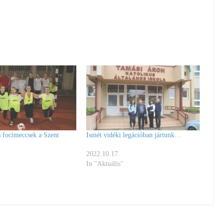
s focimeccsek a Szent
Ismét vidéki legációban jártunk…
2022.10.17.
In "Aktuális"