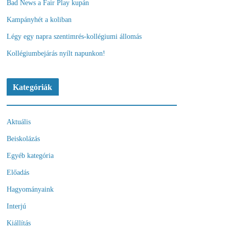
Bad News a Fair Play kupán
Kampányhét a koliban
Légy egy napra szentimrés-kollégiumi állomás
Kollégiumbejárás nyílt napunkon!
Kategóriák
Aktuális
Beiskolázás
Egyéb kategória
Előadás
Hagyományaink
Interjú
Kiállítás