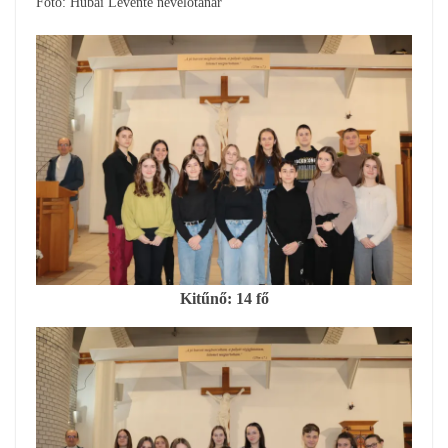
Fotó: Hubai Levente nevelőtanár
Kitűnő: 14 fő