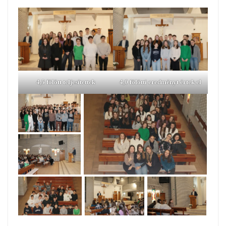
4,5 fölött teljesítettek
4,0 fölötti eredményt értek el