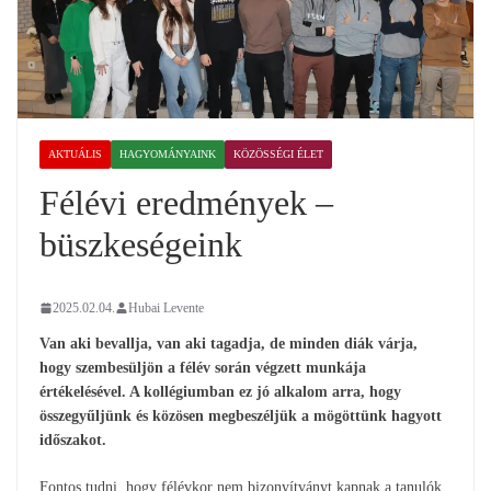
AKTUÁLIS
HAGYOMÁNYAINK
KÖZÖSSÉGI ÉLET
Félévi eredmények –
büszkeségeink
2025.02.04.
Hubai Levente
Van aki bevallja, van aki tagadja, de minden diák várja,
hogy szembesüljön a félév során végzett munkája
értékelésével. A kollégiumban ez jó alkalom arra, hogy
összegyűljünk és közösen megbeszéljük a mögöttünk hagyott
időszakot.
Fontos tudni, hogy félévkor nem bizonyítványt kapnak a tanulók,