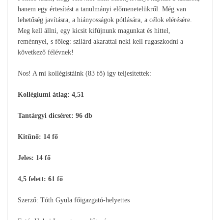
hanem egy értesítést a tanulmányi előmenetelükről. Még van
lehetőség javításra, a hiányosságok pótlására, a célok elérésére.
Meg kell állni, egy kicsit kifújnunk magunkat és hittel,
reménnyel, s főleg: szilárd akarattal neki kell rugaszkodni a
következő félévnek!
Nos! A mi kollégistáink (83 fő) így teljesítettek:
Kollégiumi átlag: 4,51
Tantárgyi dicséret: 96 db
Kitűnő: 14 fő
Jeles: 14 fő
4,5 felett: 61 fő
Szerző: Tóth Gyula főigazgató-helyettes