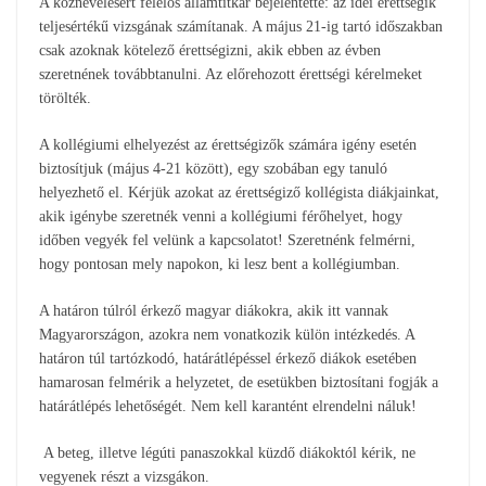
A köznevelésért felelős államtitkár bejelentette: az idei érettségik
teljesértékű vizsgának számítanak. A május 21-ig tartó időszakban
csak azoknak kötelező érettségizni, akik ebben az évben
szeretnének továbbtanulni. Az előrehozott érettségi kérelmeket
törölték.
A kollégiumi elhelyezést az érettségizők számára igény esetén
biztosítjuk (május 4-21 között), egy szobában egy tanuló
helyezhető el. Kérjük azokat az érettségiző kollégista diákjainkat,
akik igénybe szeretnék venni a kollégiumi férőhelyet, hogy
időben vegyék fel velünk a kapcsolatot! Szeretnénk felmérni,
hogy pontosan mely napokon, ki lesz bent a kollégiumban.
A határon túlról érkező magyar diákokra, akik itt vannak
Magyarországon, azokra nem vonatkozik külön intézkedés. A
határon túl tartózkodó, határátlépéssel érkező diákok esetében
hamarosan felmérik a helyzetet, de esetükben biztosítani fogják a
határátlépés lehetőségét. Nem kell karantént elrendelni náluk!
A beteg, illetve légúti panaszokkal küzdő diákoktól kérik, ne
vegyenek részt a vizsgákon.