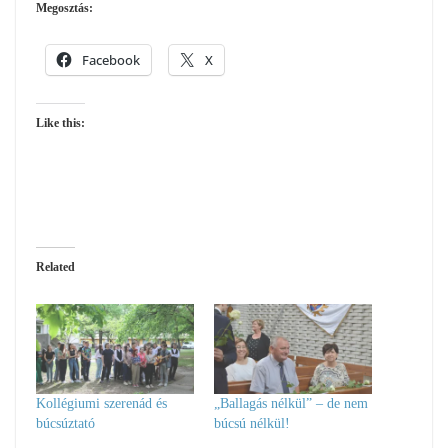
Megosztás:
Facebook
X
Like this:
Related
Kollégiumi szerenád és
„Ballagás nélkül” – de nem
búcsúztató
búcsú nélkül!