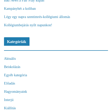
Bad News a Fair Play kupán
Kampányhét a koliban
Légy egy napra szentimrés-kollégiumi állomás
Kollégiumbejárás nyílt napunkon!
Kategóriák
Aktuális
Beiskolázás
Egyéb kategória
Előadás
Hagyományaink
Interjú
Kiállítás