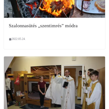
Szalonnasütés „szentimrés” módra
2022.05.24.