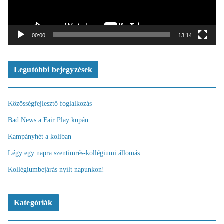
j
á
t
00:00
13:14
s
z
ó
Legutóbbi bejegyzések
Közösségfejlesztő foglalkozás
Bad News a Fair Play kupán
Kampányhét a koliban
Légy egy napra szentimrés-kollégiumi állomás
Kollégiumbejárás nyílt napunkon!
Kategóriák