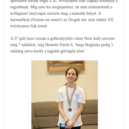
sportszerű tornán végül a XI. évfolyamos fiúk csapata bizonyult a
legjobbnak. Míg nem kis meglepetésre, de nem érdemtelenül a
kollégiumi lánycsapat szerezte meg a második helyet. A
harmadikok (Nomen est omen!) az Öregek név alatt induló XII.
évfolyamos fiúk lettek.
A 37 gólt hozó tornán a gólkirály(nő)i címet Nick Judit szerezte
meg 7 találattal, míg Homoki Patrik 6, Varga Boglárka pedig 5
találatig jutva került a legjobb gólvágók közé.