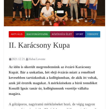
AKTUÁLIS
HAGYOMÁNYAINK
KÖZÖSSÉGI ÉLET
SPORT
VERSENY
II. Karácsony Kupa
2021.12.21.
Hubai Levente
Az idén is sikerült megrendeznünk az évzáró Karácsony
Kupát. Bár a szokatlan, hét eleji évzárás miatt a reméltnél
kevesebben tartózkodtak a kollégiumban, de akik itt voltak,
azok jól érezték magukat. A mérkőzéseken a bírói teendőket
Konzili Ignác tanár úr, kollégiumunk vezetője vállalta
magára.
A gólzáporos, nagyiramú mérkőzéseket hozó, de végig nagyon