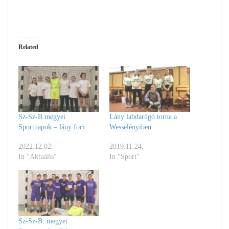
Related
Sz-Sz-B megyei
Lány labdarúgó torna a
Sportnapok – lány foci
Wesselényiben
2022.12.02.
2019.11.24.
In "Aktuális"
In "Sport"
Sz-Sz-B. megyei