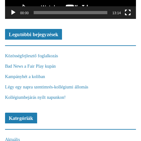
á
t
00:00
13:14
s
z
ó
Legutóbbi bejegyzések
Közösségfejlesztő foglalkozás
Bad News a Fair Play kupán
Kampányhét a koliban
Légy egy napra szentimrés-kollégiumi állomás
Kollégiumbejárás nyílt napunkon!
Kategóriák
Aktuális