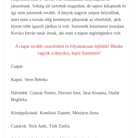
játszottunk. Sokáig jól tartottuk magunkat, de sajnos kikaptunk és
így nem jutottunk tovább. A lányok nagyon szépen helytálltak,
mert ezen a tornán elég keményen játszottak az ellenfelek, akik
között több igazolt játékos is volt. Szeretnék köszönetet mondani
Kovács István tanár úrnak, aki ezen a napon segítségünkre volt.
A csapat tovább csiszolódott és folyamatosan fejlődik! Büszke
vagyok a lányokra, hajrá Szentimre!
Csapat:
Kapus: Veres Rebeka
Hátvédek: Császár Noémi, Dorozsi Inez, Járai Kisanna, Oszlár
Boglárka
Középpályások: Komlóssi Zsanett, Mészáros Anna
Csatárok: Nick Judit, Tóth Zsófia