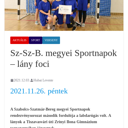
AKTUÁLIS
SPORT
VERSENY
Sz-Sz-B. megyei Sportnapok
– lány foci
2021.12.03.
Hubai Levente
2021.11.26. péntek
A Szabolcs-Szatmár-Bereg megyei Sportnapok
rendezvénysorozat második fordulója a labdarúgás volt. A
lányok a Tiszavasvári úti Zrínyi Ilona Gimnázium