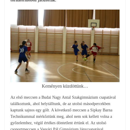
tornatermében játszottak.
Keményen küzdöttünk…
Az első meccsen a Budai Nagy Antal Szakgimnázium csapatával
találkoztunk, ahol helytálltunk, de az utolsó másodpercekben
kaptunk sajnos egy gólt. A következő meccsen a Sipkay Barna
Technikummal mérkőztünk meg, ahol nem sok kellett volna a
győzelemhez, végül értékes döntetlent értünk el. Az utolsó
csoportmeccsen a Vasvári Pál Gimnázium lánycsapatával